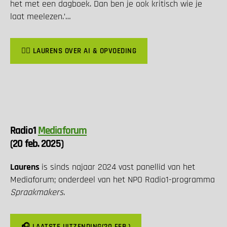
het met een dagboek. Dan ben je ook kritisch wie je
laat meelezen.’…
👉🏽 LAURENS OVER AI & OPVOEDING
Radio1
Mediaforum
(20 feb. 2025)
Laurens
is sinds najaar 2024 vast panellid van het
Mediaforum; onderdeel van het NPO Radio1-programma
Spraakmakers
.
🎧 LAATSTE UITZENDING(20 FEB.)