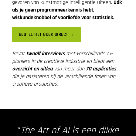
gevaren van kunstmatige intelligentie uiteen.
Oók
als je geen programmeerkennis hebt,
wiskundeknobbel of voorliefde voor statistiek.
BESTEL HET BOEK DIRECT →
Bevat
twaalf interviews
met verschillende AI-
pioniers in de creatieve industrie en biedt een
overzicht en uitleg
van meer dan
70 applicaties
die je assisteren bij de verschillende fasen van
creatieve producties.
“
The Art of AI is een dikke