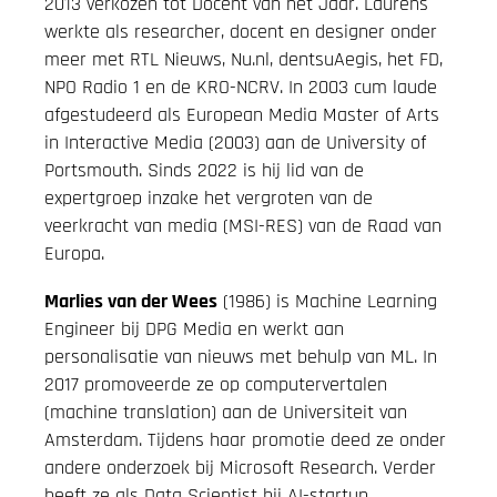
2013 verkozen tot Docent van het Jaar. Laurens
werkte als researcher, docent en designer onder
meer met RTL Nieuws, Nu.nl, dentsuAegis, het FD,
NPO Radio 1 en de KRO-NCRV. In 2003 cum laude
afgestudeerd als European Media Master of Arts
in Interactive Media (2003) aan de University of
Portsmouth. Sinds 2022 is hij lid van de
expertgroep inzake het vergroten van de
veerkracht van media (MSI-RES) van de Raad van
Europa.
Marlies van der Wees
(1986) is Machine Learning
Engineer bij DPG Media en werkt aan
personalisatie van nieuws met behulp van ML. In
2017 promoveerde ze op computervertalen
(machine translation) aan de Universiteit van
Amsterdam. Tijdens haar promotie deed ze onder
andere onderzoek bij Microsoft Research. Verder
heeft ze als Data Scientist bij AI-startup