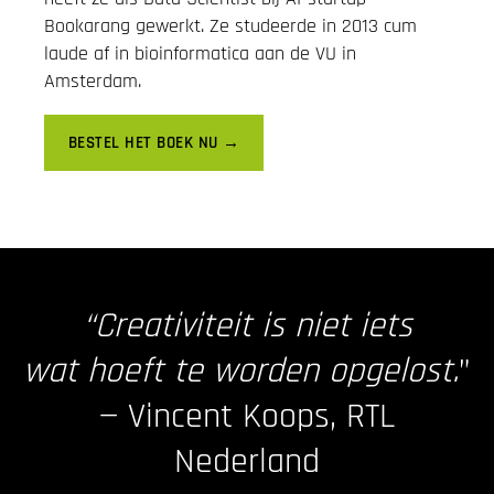
Bookarang gewerkt. Ze studeerde in 2013 cum
laude af in bioinformatica aan de VU in
Amsterdam.
BESTEL HET BOEK NU →
“Creativiteit is niet iets
wat hoeft te worden opgelost.
”
— Vincent Koops, RTL
Nederland